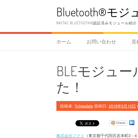
コ
Bluetooth®モジュール (
ン
テ
ン
RAYTAC BLUETOOTH®認証済みモジュール紹介
ツ
へ
ス
ホーム
お問い合わせ
見
キ
ッ
プ
BLEモジュ
た！
投稿者:
YuIwadate
投稿日:
2016年5月10日
株式会社フクミ
（東京都千代田区岩本町
2
－
4