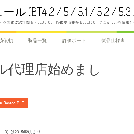
BT4.2 / 5 / 5.1 / 5.2 / 5.3 / 
 / 各国電波認証関係 / BLUETOOTH®市場情報等 BLUETOOTH®にまつわる情報
積依頼
製品一覧
評価ボード
製品仕様書
ール代理店始めまし
in
Raytac BLE
－
10
）は
2015
年
9
月より