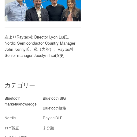
左よりRaytac社 Director Lyon Liu氏、
Nordic Semiconductor Country Manager
John Kenny氏、私（岩舘）、Raytac社
Senior manager Jocelyn Tsai女史
カテゴリー
Bluetooth
Bluetooth SIG
market&knowledge
Bluetooth規格
Nordic
Raytac BLE
ロゴ認証
未分類