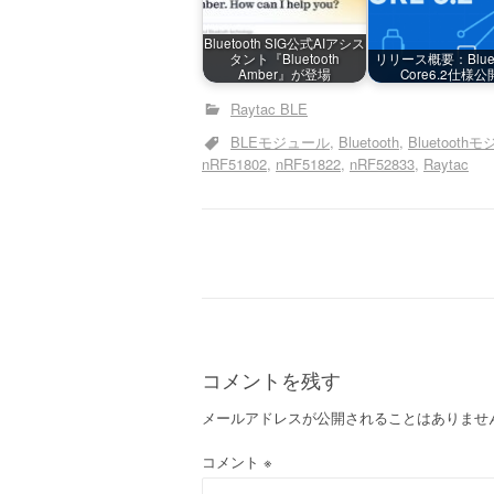
Bluetooth SIG公式AIアシス
タント『Bluetooth
リリース概要：Bluet
Amber』が登場
Core6.2仕様公
Raytac BLE
BLEモジュール
Bluetooth
Bluetooth
nRF51802
nRF51822
nRF52833
Raytac
投
稿
ナ
コメントを残す
ビ
メールアドレスが公開されることはありませ
ゲ
コメント
※