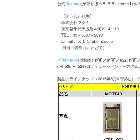
台湾
Raytac
社
が取り扱う
BLE(Bluetooth Low 
【問い合わせ先】
株式会社フクミ
東京都千代田区岩本町
2
－
4
－
10
TEL
：
03
－
5687
－
2890
E-mail :
lbt_bt@fukumi.co.jp
担当：岩舘（いわだて）
＊
Raytac
社
は
Nordic nRF51(nRF51822, nRF5
nRF52(nRF52832)
ソリューションベースの
BL
製品のラインナップ（
2016
年
5
月
6
日現在）は