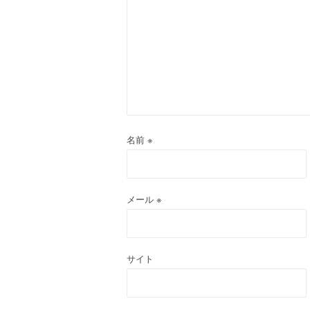
ー
シ
ョ
ン
名前
※
メール
※
サイト