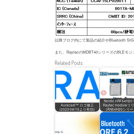
以降ブログ内にて製品の紹介や
Bluetooth SIG
また、
Raytac
の
MDBT40
シリーズの
BLE
モジ
Related Posts:
Nordic nRF54H20
Auracast™ ロゴ修正
Raytac module
(2023/08/15より有効)
(AN54H20シリー