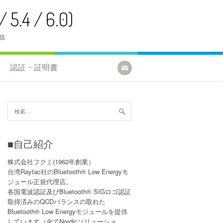
5.4 / 6.0)
配信
認証・証明書
検
索:
■自己紹介
株式会社フクミ(1962年創業）
台湾Raytac社のBluetooth® Low Energyモ
ジュール正規代理店。
各国電波認証及びBluetooth® SIGロゴ認証
取得済みのQCDバランスの取れた
Bluetooth® Low Energyモジュールを提供
しています（全てNordicソリューショ