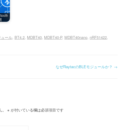
ooth
開
モジュール
BT4.2
MDBT40
MDBT40-P
MDBT40nano
nRF51422
なぜRaytacのBLEモジュールか？
→
ん。
※
が付いている欄は必須項目です