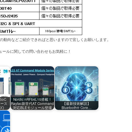
の動向などご紹介できればと思いますので宜しくお願いします。
ュールに関しての問い合わせもお気軽に！
 SoC
Nordic nRF54L15搭載！
リリース
Raytac新世代AT Command
【最新技術解説】
ズ)
対応BLEモジュール登場
Bluetooth® Core…