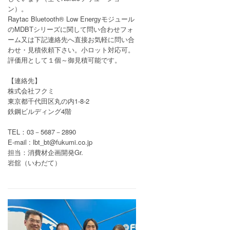
ン）。
Raytac Bluetooth® Low Energyモジュール
のMDBTシリーズに関して問い合わせフォ
ーム又は下記連絡先へ直接お気軽に問い合
わせ・見積依頼下さい。小ロット対応可。
評価用として１個～御見積可能です。
【連絡先】
株式会社フクミ
東京都千代田区丸の内1-8-2
鉄鋼ビルディング4階
TEL：03－5687－2890
E-mail : lbt_bt@fukumi.co.jp
担当：消費材企画開発Gr.
岩舘（いわだて）