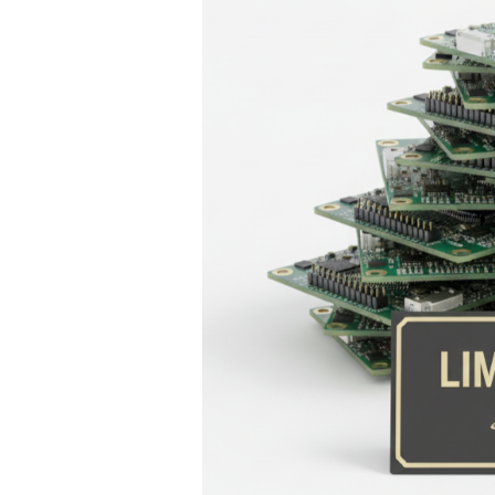
o
C
U
S
B
-
A
ド
ン
グ
ル
–
M
D
B
T
5
0
Q
-
R
X