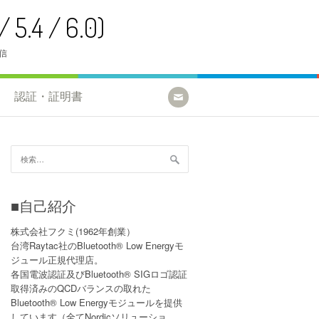
5.4 / 6.0)
配信
認証・証明書
検
索:
■自己紹介
株式会社フクミ(1962年創業）
台湾Raytac社のBluetooth® Low Energyモ
ジュール正規代理店。
各国電波認証及びBluetooth® SIGロゴ認証
取得済みのQCDバランスの取れた
Bluetooth® Low Energyモジュールを提供
しています（全てNordicソリューショ