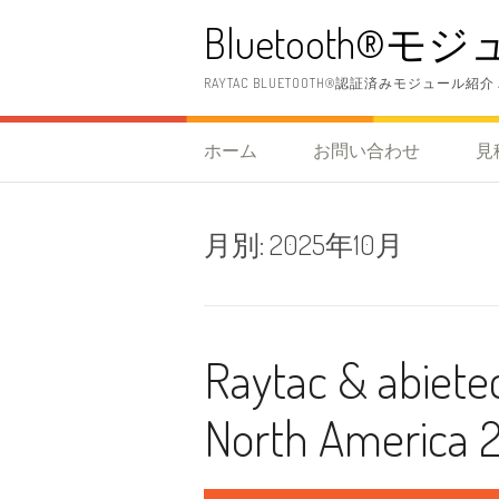
コ
Bluetooth®モジュール (
ン
テ
ン
RAYTAC BLUETOOTH®認証済みモジュール紹介
ツ
へ
ス
ホーム
お問い合わせ
見
キ
ッ
プ
月別:
2025年10月
Raytac & abiet
North Amer