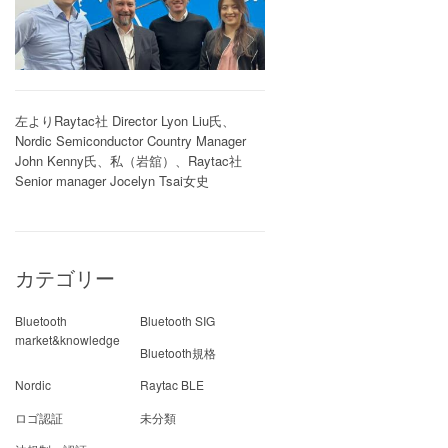
左よりRaytac社 Director Lyon Liu氏、
Nordic Semiconductor Country Manager
John Kenny氏、私（岩舘）、Raytac社
Senior manager Jocelyn Tsai女史
カテゴリー
Bluetooth
Bluetooth SIG
market&knowledge
Bluetooth規格
Nordic
Raytac BLE
ロゴ認証
未分類