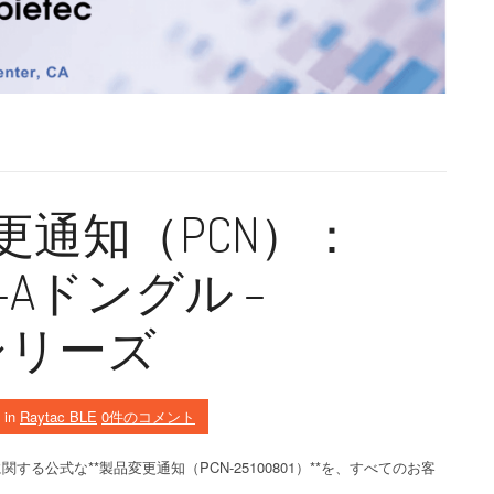
品変更通知（PCN）：
USB-Aドングル –
Xシリーズ
in
Raytac BLE
0件のコメント
ーズに関する公式な**製品変更通知（PCN-25100801）**を、すべてのお客
。