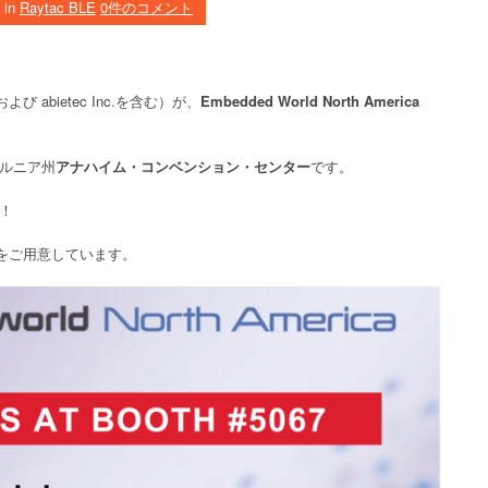
in
Raytac BLE
0件のコメント
) および abietec Inc.を含む）が、
Embedded World North America
ルニア州
アナハイム・コンベンション・センター
です。
！
をご用意しています。