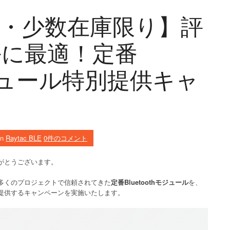
・少数在庫限り】評
ルに最適！定番
hモジュール特別提供キャ
in
Raytac BLE
0件のコメント
がとうございます。
多くのプロジェクトで信頼されてきた
定番Bluetoothモジュール
を、
提供するキャンペーンを実施いたします。