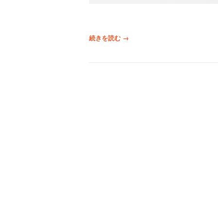
シ
リ
ー
ズ
“
続きを読む
→
”
【
法
人
様
限
定
・
少
数
在
庫
限
り
】
評
価
用
サ