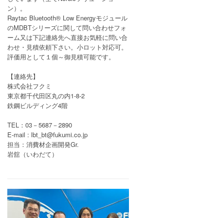
ン）。
Raytac Bluetooth® Low Energyモジュール
のMDBTシリーズに関して問い合わせフォ
ーム又は下記連絡先へ直接お気軽に問い合
わせ・見積依頼下さい。小ロット対応可。
評価用として１個～御見積可能です。
【連絡先】
株式会社フクミ
東京都千代田区丸の内1-8-2
鉄鋼ビルディング4階
TEL：03－5687－2890
E-mail : lbt_bt@fukumi.co.jp
担当：消費材企画開発Gr.
岩舘（いわだて）