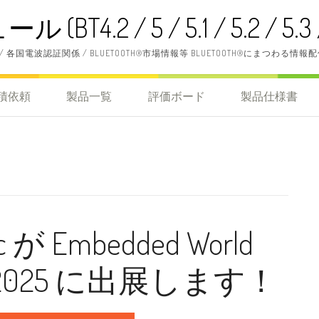
BT4.2 / 5 / 5.1 / 5.2 / 5.3 / 
 / 各国電波認証関係 / BLUETOOTH®市場情報等 BLUETOOTH®にまつわる情報
積依頼
製品一覧
評価ボード
製品仕様書
ec が Embedded World
ica 2025 に出展します！