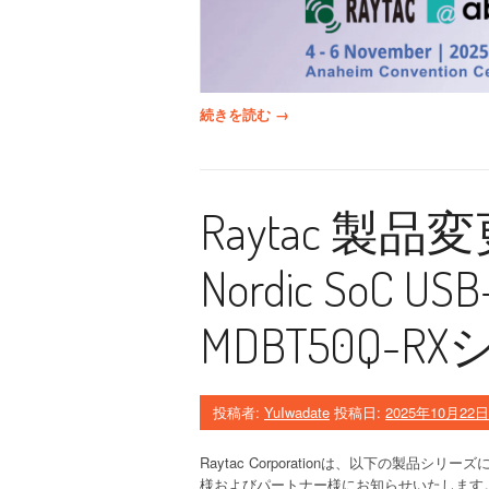
“
続きを読む
→
R
a
y
t
Raytac 製
a
c
&
Nordic SoC 
a
b
MDBT50Q-R
i
e
t
e
投稿者:
YuIwadate
投稿日:
2025年10月22日
c
が
Raytac Corporationは、以下の製品シリ
E
様およびパートナー様にお知らせいたします
m