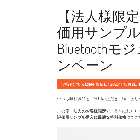
y
a
t
2
【法人様限定
a
0
c
2
製
価用サンプ
5
品
に
変
出
Bluetoot
更
展
通
し
知
ま
ンペーン
（
す
P
！
C
”
N
投稿者:
YuIwadate
投稿日:
2025年10月2日
）
：
いつも弊社製品をご利用いただき、誠にあり
N
o
この度、
法人のお客様限定
で、長きにわたり
r
評価用サンプル購入に最適な特別価格
にてご
d
i
c
S