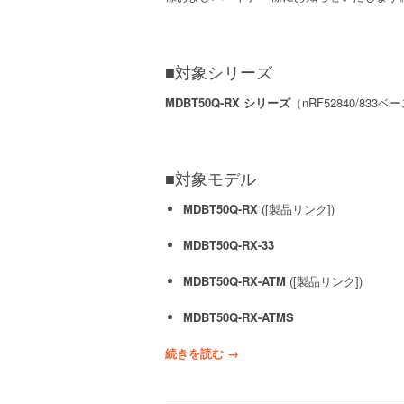
b
e
d
d
■対象シリーズ
e
MDBT50Q-RX シリーズ
（nRF52840/833
d
W
o
r
l
■対象モデル
d
MDBT50Q-RX
([製品リンク])
N
o
MDBT50Q-RX-33
r
t
MDBT50Q-RX-ATM
([製品リンク])
h
A
MDBT50Q-RX-ATMS
m
e
“
続きを読む
→
r
R
i
a
c