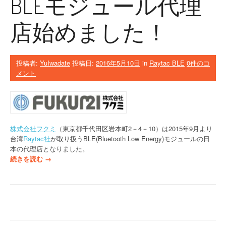
BLEモジュール代理
y
t
a
店始めました！
c
の
B
L
投稿者:
YuIwadate
投稿日:
2016年5月10日
in
Raytac BLE
0件のコ
E
メント
モ
ジ
ュ
ー
ル
株式会社フクミ
（東京都千代田区岩本町
2
－
4
－
10
）は
2015
年
9
月より
か
台湾
Raytac
社
が取り扱う
BLE(Bluetooth Low Energy)
モジュールの日
？
本の代理店となりました。
”
“
続きを読む
→
B
L
E
モ
ジ
ュ