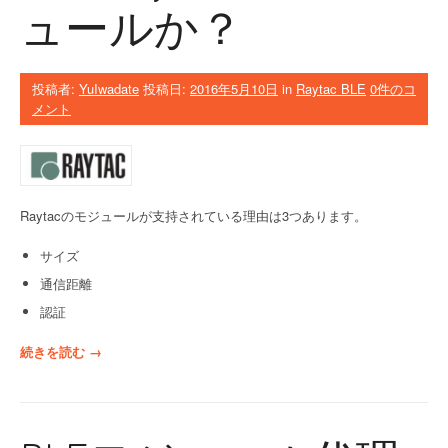
B
ュールか？
ュ
L
ー
E
ル
モ
”
ジ
投稿者:
YuIwadate
投稿日:
2016年5月10日
in
Raytac BLE
0件のコ
ュ
メント
ー
ル
紹
介
”
Raytacのモジュールが支持されている理由は3つあります。
サイズ
通信距離
認証
“
続きを読む
→
な
ぜ
R
a