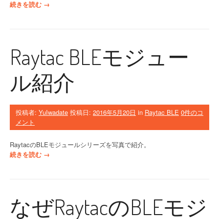
“
続きを読む
→
N
o
r
d
Raytac BLEモジュー
i
c
サ
ル紹介
ー
ド
パ
ー
投稿者:
YuIwadate
投稿日:
2016年5月20日
in
Raytac BLE
0件のコ
テ
メント
ィ
ー
RaytacのBLEモジュールシリーズを写真で紹介。
製
“
続きを読む
→
B
R
L
a
E
y
対
t
なぜRaytacのBLEモジ
応
a
モ
c
ジ