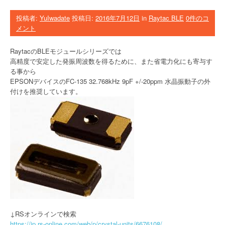
投稿者:
YuIwadate
投稿日:
2016年7月12日
in
Raytac BLE
0件のコ
メント
RaytacのBLEモジュールシリーズでは
高精度で安定した発振周波数を得るために、また省電力化にも寄与す
る事から
EPSONデバイスのFC-135 32.768kHz 9pF +/-20ppm 水晶振動子の外
付けを推奨しています。
↓RSオンラインで検索
https://jp.rs-online.com/web/p/crystal-units/6676108/