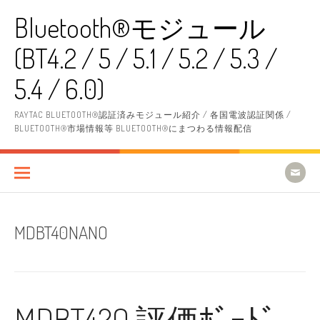
コ
Bluetooth®モジュール
ン
テ
(BT4.2 / 5 / 5.1 / 5.2 / 5.3 /
ン
ツ
へ
5.4 / 6.0)
ス
キ
RAYTAC BLUETOOTH®認証済みモジュール紹介 / 各国電波認証関係 /
ッ
BLUETOOTH®市場情報等 BLUETOOTH®にまつわる情報配信
プ
MDBT40NANO
MDBT42Q 評価ﾎﾞｰﾄﾞ