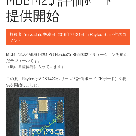
提供開始
投稿者:
YuIwadate
投稿日:
2016年7月21日
in
Raytac BLE
0件のコ
メント
MDBT42QとMDBT42Q-PはNordicのnRF52832ソリューションを積ん
だモジュールです。
（既に量産体制に入っています）
この度、RaytacはMDBT42Qシリーズの評価ボード(DKボード）の提
供を開始しました。