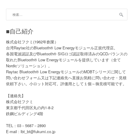
ー
ル
検
代
索:
理
店
■自己紹介
始
め
株式会社フクミ(1962年創業）
ま
台湾Raytac社のBluetooth® Low Energyモジュール正規代理店。
し
各国電波認証及びBluetooth® SIGロゴ認証取得済みのQCDバランスの
た
取れたBluetooth® Low Energyモジュールを提供しています（全て
！
Nordicソリューション）。
”
Raytac Bluetooth® Low EnergyモジュールのMDBTシリーズに関して
問い合わせフォーム又は下記連絡先へ直接お気軽に問い合わせ・見積
依頼下さい。小ロット対応可。評価用として１個～御見積可能です。
【連絡先】
株式会社フクミ
東京都千代田区丸の内1-8-2
鉄鋼ビルディング4階
TEL：03－5687－2890
E-mail : lbt_bt@fukumi.co.jp