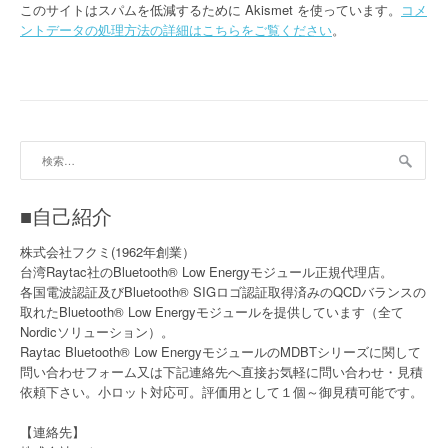
このサイトはスパムを低減するために Akismet を使っています。
コメ
ントデータの処理方法の詳細はこちらをご覧ください
。
検
索:
■自己紹介
株式会社フクミ(1962年創業）
台湾Raytac社のBluetooth® Low Energyモジュール正規代理店。
各国電波認証及びBluetooth® SIGロゴ認証取得済みのQCDバランスの
取れたBluetooth® Low Energyモジュールを提供しています（全て
Nordicソリューション）。
Raytac Bluetooth® Low EnergyモジュールのMDBTシリーズに関して
問い合わせフォーム又は下記連絡先へ直接お気軽に問い合わせ・見積
依頼下さい。小ロット対応可。評価用として１個～御見積可能です。
【連絡先】