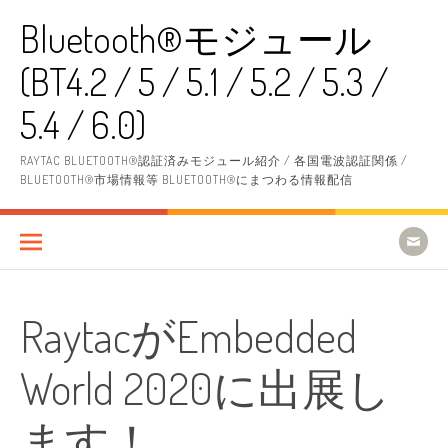
コ
Bluetooth®モジュール
ン
テ
(BT4.2 / 5 / 5.1 / 5.2 / 5.3 /
ン
ツ
へ
5.4 / 6.0)
ス
キ
RAYTAC BLUETOOTH®認証済みモジュール紹介 / 各国電波認証関係 /
ッ
BLUETOOTH®市場情報等 BLUETOOTH®にまつわる情報配信
プ
RaytacがEmbedded
World 2020に出展し
ます！