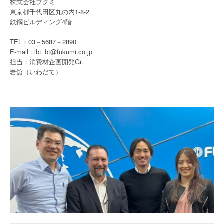
株式会社フクミ
東京都千代田区丸の内1-8-2
鉄鋼ビルディング4階
TEL：03－5687－2890
E-mail : lbt_bt@fukumi.co.jp
担当：消費材企画開発Gr.
岩舘（いわだて）