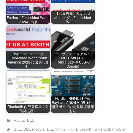
【出展告知】Raytac &
Raytac Embedded World
abietecが「Embedded
2024に出展
World…
Raytac & abietec が
ユーザーマニュアル：
Embedded World North
MDBT50Q-CX-
America 2025 に出展しま
40(nRF52840 USB-C
す！
Dongle)
Nordic nRF54L15搭載
Raytac「AN54LV-DB-15」
Bluetooth 内部発振器？外
開発ボードの開発環境構築
部発振器？
方法
Raytac BLE
BLE
BLE module
BLEモジュール
Bluetooth
Bluetooth module