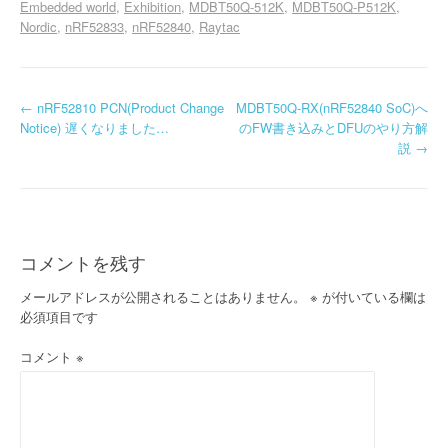
Embedded world
Exhibition
MDBT50Q-512K
MDBT50Q-P512K
Nordic
nRF52833
nRF52840
Raytac
投
←
nRF52810 PCN(Product Change
MDBT50Q-RX(nRF52840 SoC)へ
Notice) 遅くなりました…
のFW書き込みとDFUのやり方解
稿
説
→
ナ
ビ
ゲ
コメントを残す
ー
メールアドレスが公開されることはありません。
※
が付いている欄は
必須項目です
シ
コメント
※
ョ
ン