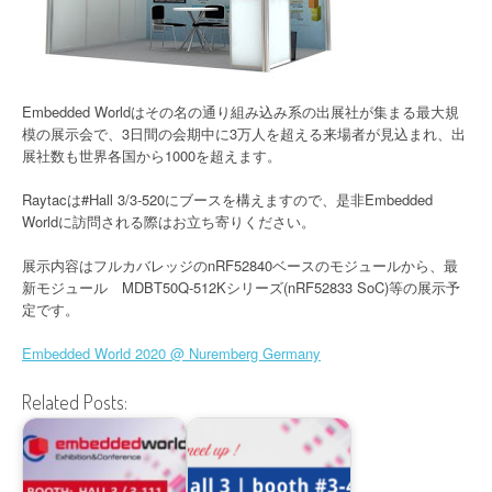
Embedded Worldはその名の通り組み込み系の出展社が集まる最大規
模の展示会で、3日間の会期中に3万人を超える来場者が見込まれ、出
展社数も世界各国から1000を超えます。
Raytacは#Hall 3/3-520にブースを構えますので、是非Embedded
Worldに訪問される際はお立ち寄りください。
展示内容はフルカバレッジのnRF52840ベースのモジュールから、最
新モジュール MDBT50Q-512Kシリーズ(nRF52833 SoC)等の展示予
定です。
Embedded World 2020 @ Nuremberg Germany
Related Posts: