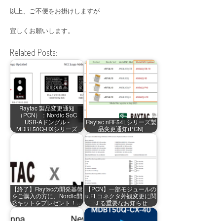
以上、ご不便をお掛けしますが
宜しくお願いします。
Related Posts:
Raytac 製品変更通知
（PCN）：Nordic SoC
USB-Aドングル -
Raytac nRF54Lシリーズ製
MDBT50Q-RXシリーズ
品変更通知(PCN)
【終了】Raytacの開発基盤
【PCN】一部モジュールの
をご購入の方に、Nordic開
u.FLコネクタ外観変更に関
発キットをプレゼント！…
する重要なお知らせ