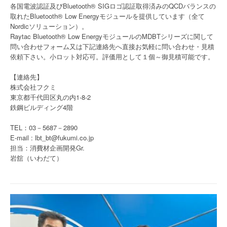
各国電波認証及びBluetooth® SIGロゴ認証取得済みのQCDバランスの
取れたBluetooth® Low Energyモジュールを提供しています（全て
Nordicソリューション）。
Raytac Bluetooth® Low EnergyモジュールのMDBTシリーズに関して
問い合わせフォーム又は下記連絡先へ直接お気軽に問い合わせ・見積
依頼下さい。小ロット対応可。評価用として１個～御見積可能です。
【連絡先】
株式会社フクミ
東京都千代田区丸の内1-8-2
鉄鋼ビルディング4階
TEL：03－5687－2890
E-mail : lbt_bt@fukumi.co.jp
担当：消費材企画開発Gr.
岩舘（いわだて）