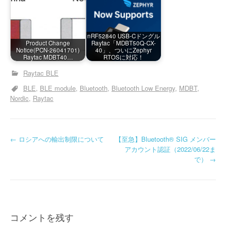
nRF52840 USB-Cドングル
Product Change
Raytac「MDBT50Q-CX-
Notice(PCN-26041701)
40」、ついにZephyr
Raytac MDBT40…
RTOSに対応！
Raytac BLE
BLE
BLE module
Bluetooth
Bluetooth Low Energy
MDBT
Nordic
Raytac
投
←
ロシアへの輸出制限について
【至急】Bluetooth® SIG メンバー
アカウント認証（2022/06/22ま
稿
で）
→
ナ
ビ
ゲ
コメントを残す