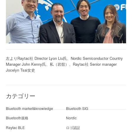
左よりRaytac社 Director Lyon Liu氏、Nordic Semiconductor Country
Manager John Kenny氏、私（岩舘）、Raytac社 Senior manager
Jocelyn Tsai女史
カテゴリー
Bluetooth market&knowledge
Bluetooth SIG
Bluetooth規格
Nordic
Raytac BLE
ロゴ認証