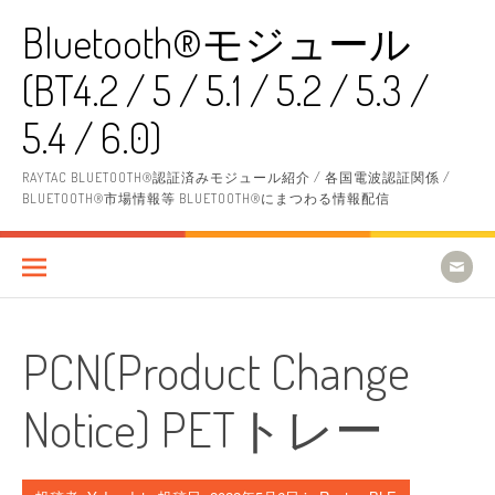
コ
Bluetooth®モジュール
ン
テ
(BT4.2 / 5 / 5.1 / 5.2 / 5.3 /
ン
ツ
へ
5.4 / 6.0)
ス
キ
RAYTAC BLUETOOTH®認証済みモジュール紹介 / 各国電波認証関係 /
ッ
BLUETOOTH®市場情報等 BLUETOOTH®にまつわる情報配信
プ
PCN(Product Change
Notice) PETトレー