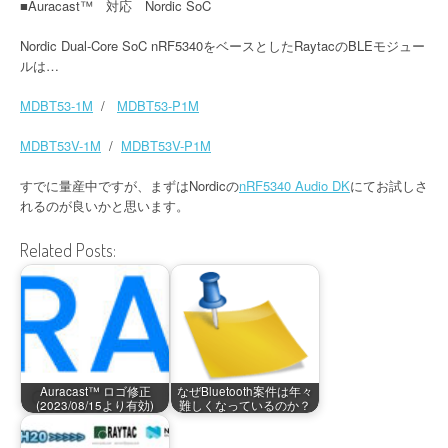
■Auracast™ 対応 Nordic SoC
Nordic Dual-Core SoC nRF5340をベースとしたRaytacのBLEモジュー
ルは…
MDBT53-1M
/
MDBT53-P1M
MDBT53V-1M
/
MDBT53V-P1M
すでに量産中ですが、まずはNordicの
nRF5340 Audio DK
にてお試しさ
れるのが良いかと思います。
Related Posts:
Auracast™ ロゴ修正
なぜBluetooth案件は年々
(2023/08/15より有効)
難しくなっているのか？