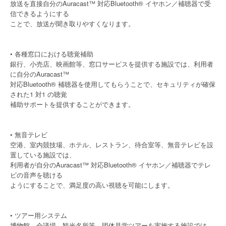
放送を直接自分のAuracast™ 対応Bluetooth® イヤホン／補聴器で受
信できるようにする
ことで、放送が聞き取りやすくなります。
• 各種窓口における聴覚補助
銀行、小売店、映画館等、窓口サービスを提供する施設では、利用者
に自分のAuracast™
対応Bluetooth® 補聴器を使用してもらうことで、セキュリティが確保
された1 対1 の聴覚
補助サポートを提供することができます。
• 無音テレビ
空港、室内競技場、ホテル、レストラン、待合室等、無音テレビを設
置している施設では、
利用者が自分のAuracast™ 対応Bluetooth® イヤホン／補聴器でテレ
ビの音声を聴ける
ようにすることで、満足度の高い視聴を可能にします。
• ツアー用システム
博物館、会議場、観光名所等、団体見学ツアーを実施する施設では、