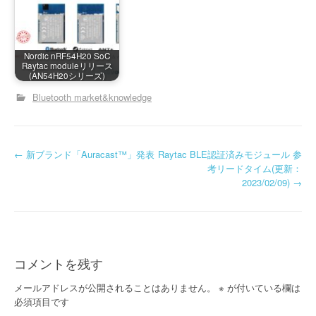
Nordic nRF54H20 SoC
Raytac moduleリリース
(AN54H20シリーズ)
Bluetooth market&knowledge
投
←
新ブランド「Auracast™」発表
Raytac BLE認証済みモジュール 参
考リードタイム(更新：
稿
2023/02/09)
→
ナ
ビ
ゲ
コメントを残す
ー
メールアドレスが公開されることはありません。
※
が付いている欄は
必須項目です
シ