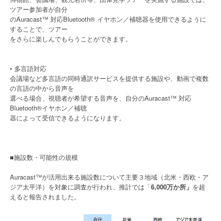
ツアー参加者が自分
のAuracast™ 対応Bluetooth® イヤホン／補聴器を使用できるように
することで、ツアー
をさらに楽しんでもらうことができます。
• 多言語対応
会議場など多言語の同時通訳サービスを提供する施設や、動画で複数
の言語の中から音声を
選べる場合、視聴者が希望する音声を、自分のAuracast™ 対応
Bluetooth®イヤホン／補聴
器によって受信できるようになります。
■施設数・可能性の規模
Auracast™が活用出来る施設数について主要３地域（北米・西欧・ア
ジア太平洋）を対象に調査が行われ、推計では「
6,000万か所」
を超
えると報告されました。