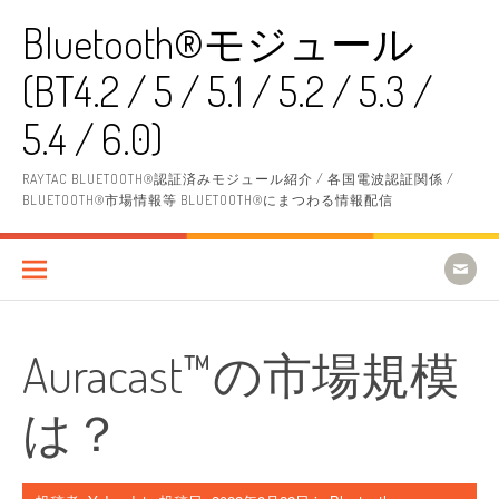
コ
Bluetooth®モジュール
ン
テ
(BT4.2 / 5 / 5.1 / 5.2 / 5.3 /
ン
ツ
へ
5.4 / 6.0)
ス
キ
RAYTAC BLUETOOTH®認証済みモジュール紹介 / 各国電波認証関係 /
ッ
BLUETOOTH®市場情報等 BLUETOOTH®にまつわる情報配信
プ
Auracast™の市場規模
は？