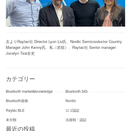
左よりRaytac社 Director Lyon Liu氏、Nordic Semiconductor Country
Manager John Kenny氏、私（岩舘）、Raytac社 Senior manager
Jocelyn Tsai女史
カテゴリー
Bluetooth market&knowledge
Bluetooth SIG
Bluetooth規格
Nordic
Raytac BLE
ロゴ認証
未分類
法規制・認証
最近の投稿