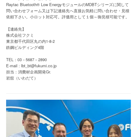
Raytac Bluetooth® Low EnergyモジュールのMDBTシリーズに関して
問い合わせフォーム又は下記連絡先へ直接お気軽に問い合わせ・見積
依頼下さい。小ロット対応可。評価用として１個～御見積可能です。
【連絡先】
株式会社フクミ
東京都千代田区丸の内1-8-2
鉄鋼ビルディング4階
TEL：03－5687－2890
E-mail : lbt_bt@fukumi.co.jp
担当：消費材企画開発Gr.
岩舘（いわだて）