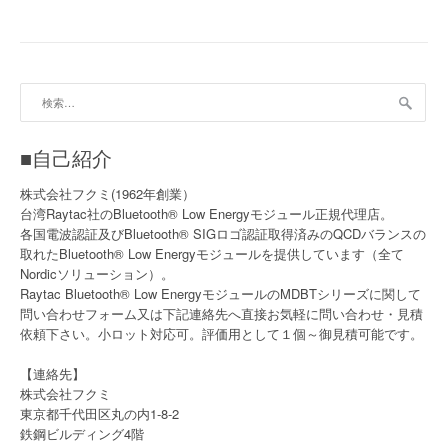
検
索:
■自己紹介
株式会社フクミ(1962年創業）
台湾Raytac社のBluetooth® Low Energyモジュール正規代理店。
各国電波認証及びBluetooth® SIGロゴ認証取得済みのQCDバランスの
取れたBluetooth® Low Energyモジュールを提供しています（全て
Nordicソリューション）。
Raytac Bluetooth® Low EnergyモジュールのMDBTシリーズに関して
問い合わせフォーム又は下記連絡先へ直接お気軽に問い合わせ・見積
依頼下さい。小ロット対応可。評価用として１個～御見積可能です。
【連絡先】
株式会社フクミ
東京都千代田区丸の内1-8-2
鉄鋼ビルディング4階