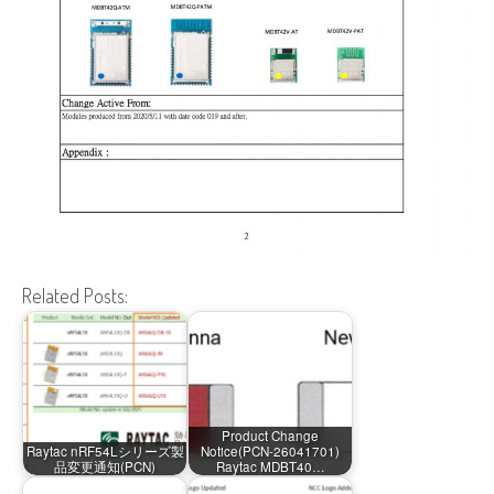
Related Posts:
Product Change
Raytac nRF54Lシリーズ製
Notice(PCN-26041701)
品変更通知(PCN)
Raytac MDBT40…