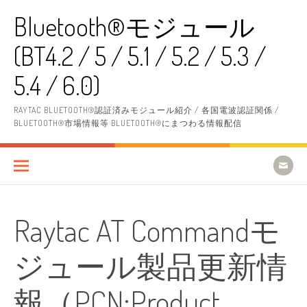
コ
Bluetooth®モジュール
ン
テ
(BT4.2 / 5 / 5.1 / 5.2 / 5.3 /
ン
ツ
へ
5.4 / 6.0)
ス
キ
RAYTAC BLUETOOTH®認証済みモジュール紹介 / 各国電波認証関係 /
ッ
BLUETOOTH®市場情報等 BLUETOOTH®にまつわる情報配信
プ
Raytac AT Commandモ
ジュール製品更新情
報（PCN:Product