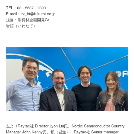
TEL：03－5687－2890
E-mail : lbt_bt@fukumi.co.jp
担当：消費材企画開発Gr.
岩舘（いわだて）
左よりRaytac社 Director Lyon Liu氏、Nordic Semiconductor Country
Manager John Kenny氏、私（岩舘）、Raytac社 Senior manager