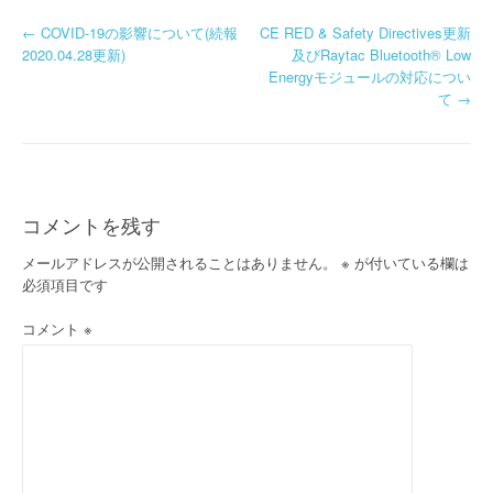
投
←
COVID-19の影響について(続報
CE RED & Safety Directives更新
2020.04.28更新)
及びRaytac Bluetooth® Low
稿
Energyモジュールの対応につい
て
→
ナ
ビ
ゲ
コメントを残す
ー
メールアドレスが公開されることはありません。
※
が付いている欄は
シ
必須項目です
ョ
コメント
※
ン