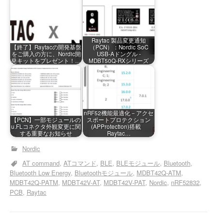
Raytac 製品変更通知
【終了】Raytacの開発基盤
（PCN）：Nordic SoC
をご購入の方に、Nordic開
USB-Aドングル -
発キットをプレゼント！…
MDBT50Q-RXシリーズ
nRF52機能最適化－アクセ
【PCN】一部モジュールの
スポートプロテクション
u.FLコネクタ外観変更に関
(APProtection)搭載
する重要なお知らせ
Raytac…
Nordic
AT command
ATコマンド
BLE
BLEモジュール
Bluetooth
Bluetooth Low Energy
Bluetoothモジュール
MDBT42Q-ATM
MDBT42Q-PATM
MDBT42V-AT
MDBT42V-PAT
Nordic
nRF52832
PCB
Raytac