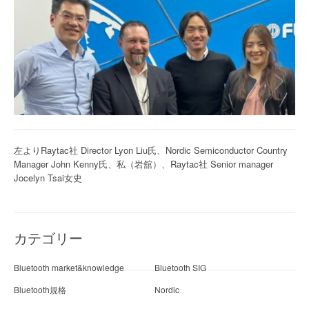
左よりRaytac社 Director Lyon Liu氏、Nordic Semiconductor Country
Manager John Kenny氏、私（岩舘）、Raytac社 Senior manager
Jocelyn Tsai女史
カテゴリー
Bluetooth market&knowledge
Bluetooth SIG
Bluetooth規格
Nordic