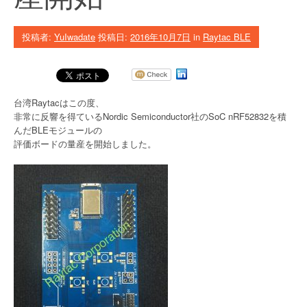
投稿者:
YuIwadate
投稿日:
2016年10月7日
in
Raytac BLE
台湾Raytacはこの度、
非常に反響を得ているNordic Semiconductor社のSoC nRF52832を積
んだBLEモジュールの
評価ボードの量産を開始しました。