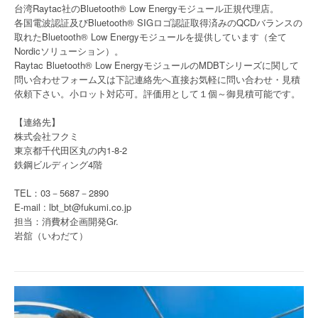
台湾Raytac社のBluetooth® Low Energyモジュール正規代理店。
各国電波認証及びBluetooth® SIGロゴ認証取得済みのQCDバランスの
取れたBluetooth® Low Energyモジュールを提供しています（全て
Nordicソリューション）。
Raytac Bluetooth® Low EnergyモジュールのMDBTシリーズに関して
問い合わせフォーム又は下記連絡先へ直接お気軽に問い合わせ・見積
依頼下さい。小ロット対応可。評価用として１個～御見積可能です。
【連絡先】
株式会社フクミ
東京都千代田区丸の内1-8-2
鉄鋼ビルディング4階
TEL：03－5687－2890
E-mail : lbt_bt@fukumi.co.jp
担当：消費材企画開発Gr.
岩舘（いわだて）