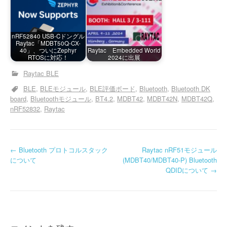
nRF52840 USB-Cドングル
Raytac「MDBT50Q-CX-
40」、ついにZephyr
Raytac Embedded World
RTOSに対応！
2024に出展
Raytac BLE
BLE
BLEモジュール
BLE評価ボード
Bluetooth
Bluetooth DK
board
Bluetoothモジュール
BT4.2
MDBT42
MDBT42N
MDBT42Q
nRF52832
Raytac
投
←
Bluetooth プロトコルスタック
Raytac nRF51モジュール
について
(MDBT40/MDBT40-P) Bluetooth
稿
QDIDについて
→
ナ
ビ
ゲ