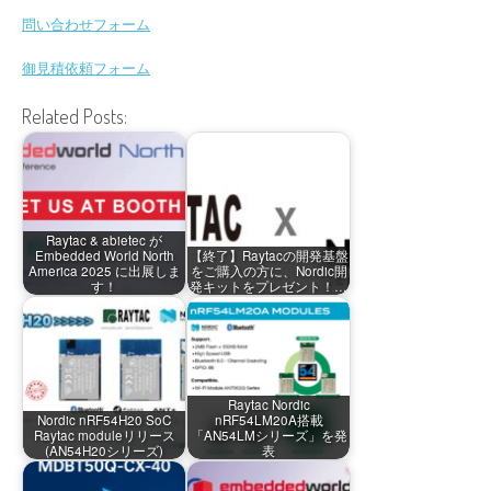
問い合わせフォーム
御見積依頼フォーム
Related Posts:
Raytac & abietec が
Embedded World North
【終了】Raytacの開発基盤
America 2025 に出展しま
をご購入の方に、Nordic開
す！
発キットをプレゼント！…
Raytac Nordic
Nordic nRF54H20 SoC
nRF54LM20A搭載
Raytac moduleリリース
「AN54LMシリーズ」を発
(AN54H20シリーズ)
表