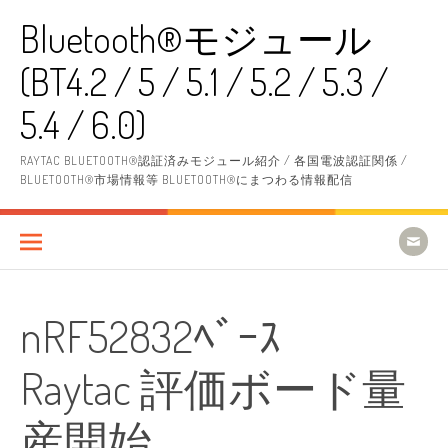
コ
Bluetooth®モジュール
ン
テ
(BT4.2 / 5 / 5.1 / 5.2 / 5.3 /
ン
ツ
へ
5.4 / 6.0)
ス
キ
RAYTAC BLUETOOTH®認証済みモジュール紹介 / 各国電波認証関係 /
ッ
BLUETOOTH®市場情報等 BLUETOOTH®にまつわる情報配信
プ
nRF52832ﾍﾞｰｽ
Raytac 評価ボード量
産開始